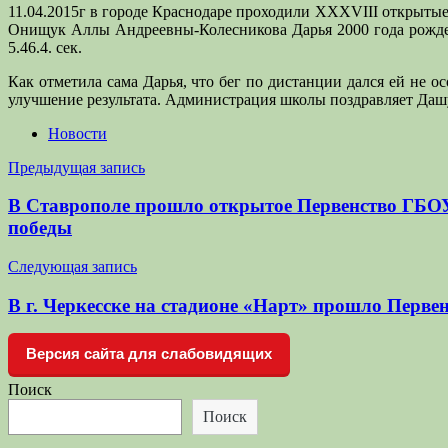
11.04.2015г в городе Краснодаре проходили XXXVIII открыты
Онищук Аллы Андреевны-Колесникова Дарья 2000 года рождени
5.46.4. сек.
Как отметила сама Дарья, что бег по дистанции дался ей не о
улучшение результата. Администрация школы поздравляет Дашу
Новости
Навигация
Предыдущая запись
по
В Ставрополе прошло открытое Первенство ГБОУ
записям
победы
Следующая запись
В г. Черкесске на стадионе «Нарт» прошло Первен
Версия сайта для слабовидящих
Поиск
Поиск