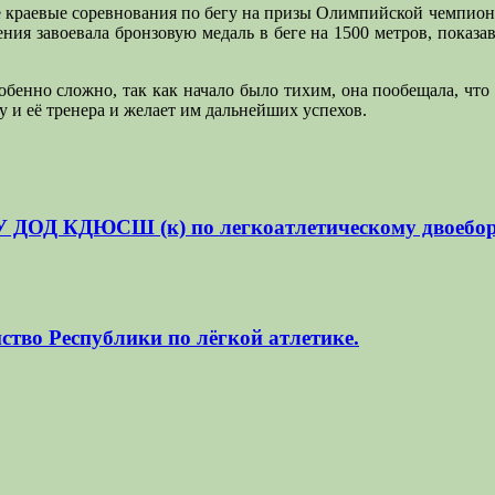
е краевые соревнования по бегу на призы Олимпийской чемпион
я завоевала бронзовую медаль в беге на 1500 метров, показав 
собенно сложно, так как начало было тихим, она пообещала, что 
 и её тренера и желает им дальнейших успехов.
 ДОД КДЮСШ (к) по легкоатлетическому двоеборь
ство Республики по лёгкой атлетике.