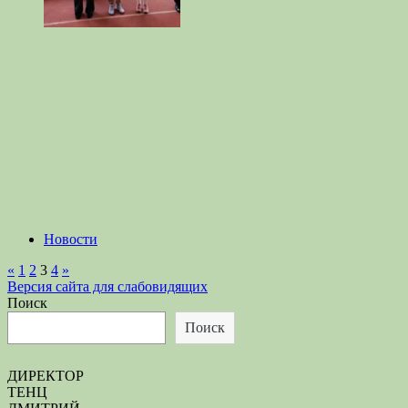
Новости
Навигация
Предыдущие
Следующие
«
1
2
3
4
»
записи
записи
Версия сайта для слабовидящих
по
Поиск
записям
Поиск
ДИРЕКТОР
ТЕНЦ